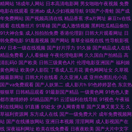
精网站
18成年人网站
日本高清电影网
男女啪啪午夜视频
免费
日本韩国成人在线 超碰免费人人妻 欧美性视频123 91吃瓜黑社 成人福利在
电影在线观看
亚洲ab
成人少妇视频导航
91国产小青蛙
国产成
年免费网站
国产视频高清在线
精品香蕉
求a片网址
麻豆tv在线
线免费观看 殴美色AAAA 91超碰在线九色 成人在线91 五月婷婷六月花 99成
观看
在线撸丝片
91草碰
国产成人激情视频
黑料吃瓜精品偷拍
91大神合集
成人拍拍拍免费
香港伦理剧
日韩大片观看网址
日
人 欧美内射网站 91传媒免费观看天堂 国产精品久久99 少妇福利导航 91热色
韩免费电影
91羞羞视频
国产网站
青草全福视在线
性导航影视
AV
日本一级在线视频
国产好片浮力
91久操
国产精品成人在线
后入影院 五月停停黄网 AV老司机午夜福利 欧美一级720p 91激情电影在线
精品免费看
人人看操碰
午夜伦理电影网
久久国自产拍精品
高
清乱码0
国产欧美
日韩三级黄色A片
伦理电影亚洲国产
福利姬
观看 国产精品理论视频 色色艹穴逼色色 91伊人自拍啦 麻豆国产免费福利 影
黄色网址
欧美伊人影院
丁香成人五月花
黄色网网址女
久草视
频最新网址
日韩大片在线看
久久亚洲人成
亚州色图乱伦小说
音先锋无码专区 国内肏屄在线观看 香蕉祝频 AV亚洲先锋 欧美阿V 91次元pc
国产va免费观看
国产人妖第二
成人影片h
91色婷婷瑟色
东京热
狠狠草
日韩精品观看
91最新国产精品
一级黄色网
91色色人妻
精品免费国 亚洲av先锋网 91在线资源站 五月天亚州色图 韩国日本欧美国产
都市激情婷婷
91精品国产91
云涩福利在线导航
91视色
午夜福
利在线网站
91直播
91处女
伊人网青青草
国产又爽又黄又无
久
婷婷五月影院 中文字幕在线欧洲 福利Av在线播放 午夜成人精品视频在线 91
草福利资源网
东方成人在线
国产一级免费大片
成年免费视频网
站
国产在线播放网站
亚洲日本视频
淫淫网网
成人影视国产在
真人免费看 久热国产久9 中文字幕va影音先锋 黄页仓库 中文网91 东京热色
线
深夜福利网址
欧美在线免费看
日夜夜欧美
国产大片中文字