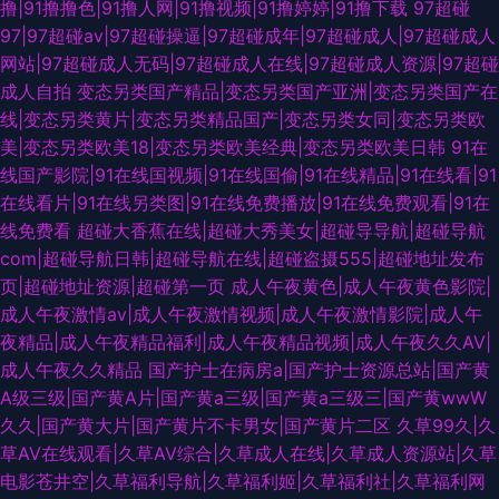
撸|91撸撸色|91撸人网|91撸视频|91撸婷婷|91撸下载
97超碰
97|97超碰av|97超碰操逼|97超碰成年|97超碰成人|97超碰成人
网站|97超碰成人无码|97超碰成人在线|97超碰成人资源|97超碰
成人自拍
变态另类国产精品|变态另类国产亚洲|变态另类国产在
线|变态另类黄片|变态另类精品国产|变态另类女同|变态另类欧
美|变态另类欧美18|变态另类欧美经典|变态另类欧美日韩
91在
线国产影院|91在线国视频|91在线国偷|91在线精品|91在线看|91
在线看片|91在线另类图|91在线免费播放|91在线免费观看|91在
线免费看
超碰大香蕉在线|超碰大秀美女|超碰导导航|超碰导航
com|超碰导航日韩|超碰导航在线|超碰盗摄555|超碰地址发布
页|超碰地址资源|超碰第一页
成人午夜黄色|成人午夜黄色影院|
成人午夜激情av|成人午夜激情视频|成人午夜激情影院|成人午
夜精品|成人午夜精品福利|成人午夜精品视频|成人午夜久久AV|
成人午夜久久精品
国产护士在病房a|国产护士资源总站|国产黄
A级三级|国产黄A片|国产黄a三级|国产黄a三级三|国产黄wwW
久久|国产黄大片|国产黄片不卡男女|国产黄片二区
久草99久|久
草AV在线观看|久草AV综合|久草成人在线|久草成人资源站|久草
电影苍井空|久草福利导航|久草福利姬|久草福利社|久草福利网