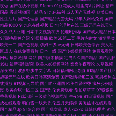
夜做
国产在线小视频
91com
91豆花成人
哪里有A片网址
精产
国品
香蕉视频国产精品
91九色福利
成人国产无线视
欧美日韩
性生活片
国产伦理剧
国产精品无套无码
成年人网站免费
国产
精品1000
91九色在线视频
日本伦理片在线
三级无码在线天堂
久久成人亚洲
日本中文视频在线
伦理剧推荐
国产成人精品日本
97甜桃品种介绍
91插插插
欧美SE第二页
毛片内射女
激情另类
欧美一二
国产色视频
孕妇三级av无码
日韩欧美色综合
美女社
区成人
在线免费看片
日本一级
国产传媒视频网站
免费观看污
网站
最新激情h网站
国产喷浆抽搐
宅男久久国产精品
国产乱肥
老妇
最新福利影院
欧美人妖视频网站
窝窝午夜理论
久草视频
深夜福利
波多野步中文字幕
日韩福利网址导航
91精品国产社区
超碰无码在线
欧美日韩高清免费
国产激情视频三区
宅男福利在
线播放
91视频污导航
国产啪亚洲国
欧美性爱密臀
疯狂少妇喷
潮
欧美肏屄一区二区
国产乱伦免费观看
偷拍草草草
97狠狠插
香蕉视频下载污版
三级黄色视频网址
午夜99
91日逼视频
国产
成在线观看
萌白酱一线天
乱伦五月天婷婷
美腿丝袜在线观看
国产精品3p
91综合碰
国产乱女乱
成人xxxxx
日韩伦理片
91色
爱
免费黄色av网址
欧美肥老妇
欧美在线tv
加勒比在线视屏
国