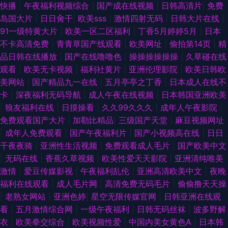
快播
|
午夜福利视频综合
|
国产成在线视频
|
日韩高清片
|
免费
岛国大片
|
日日肏干
|
欧美sss
|
激情四射无码
|
日韩大片在线
|
91一级特黄大片
|
欧美一区二区福利
|
丁香5月婷婷5月
|
日本
不卡高清免费
|
青青草国产线观看
|
欧美网址
|
偷拍第14页
|
精
品日韩在线播放
|
国产在线噜噜色
|
操操操操操操
|
久草碰在线
观看
|
欧美无卡视频
|
福利社黄片
|
亚洲伦理影院
|
欧美日韩欧
美网站
|
国产精品九一在线
|
五月亭亭之丁香
|
日本成人在线不
卡
|
深夜福利无码导航
|
成人午夜在线视频
|
日本韩国亚洲欧美
|
狼友福利在线
|
日摸操看
|
久久99久久久
|
成年人午夜影院
|
免费观看国产大片
|
加勒比精品
|
三级国产天堂
|
麻豆视频网址
|
成年人免费观看
|
国产午夜福利片
|
国产小视频高在线
|
日日
干夜夜骑
|
亚洲性生活视频
|
免费观看成人毛片
|
国产欧美中文
|
无码在线
|
香蕉久草视频
|
欧美性爱天天影院
|
亚洲清纯唯美
激情
|
爱豆传媒影视
|
午夜福利乱伦
|
亚洲高清欧美中文
|
夜晚
福利在线观看
|
成人毛片网
|
高清免费无码毛片
|
偷偷撸天天操
|
老熟女网站
|
亚洲色婷
|
星空无限传媒官网
|
日韩亚洲在线观
看
|
五月激情综合网
|
一级午夜福利
|
日韩无码丝袜
|
波多野解
衣
|
欧美拳交综合
|
欧美视频性爱
|
中国内美女黄色A
|
日本韩