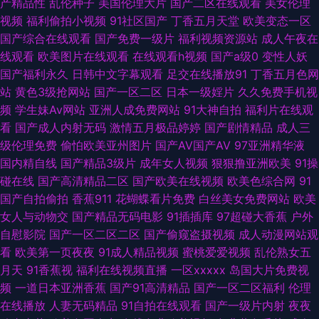
产精品性
乱伦种子
美国伦理大片
国产二区在线观看
美女伦理
网战试看 91次元免费观看 欧美国产日韩福利 欧美亚性交 欧美日韩麻 欧美性
视频
福利偷拍小视频
91社区国产
丁香五月天堂
欧美变态一区
国产综合在线观看
国产免费一级片
福利视频资源站
成人午夜在
爱复古wwww 欧美操日韩 91传媒抖音 日韩AV三级勉费 婷婷国产福利 午夜
线观看
欧美图片在线观看
在线观看h视频
国产a级0
变性人妖
国产福利永久
日韩中文字幕观看
足交在线播放91
丁香五月色网
国产诱惑 色优优国产精品 性爱剧场 1024深夜小电影 91成人小电影 影音先
站
黄色3级抢网站
国产一区二区
日本一级婬片
久久免费手机视
频
学生妹Av网站
亚洲人成免费网站
91大神自拍
福利片在线观
锋永久资源 91抖阴快播在线 91国产丝袜在线播放 91美女内射 91后入极品JK
看
国产成人内射无码
激情五月极品婷婷
国产剧情精品
成人三
级伦理免费
偷怕欧美亚州图片
国产AV国产AV
97亚洲精华液
美女 91乱子伦国产网站 91黑絲美女被草 超碰人人91在线 超碰91免费人人妻
国内精自线
国产精品3级片
成年女人视频
狠狠撸亚洲欧美
91操
碰在线
国产高清精品二区
国产欧美在线视频
欧美色综合网
91
草比网站安全访问方法 国产AⅤ 国产一区二哥 久久艹视频 狠狠日日 国产精品
国产自拍偷拍
香蕉911
花蝴蝶看片免费
白丝美女免费网站
欧美
女人与动物交
国产精品无码电影
91插插库
97超碰大香蕉
户外
在线久久 岛国福利社 AV加勒日欧 91在线色 91视频国产高清 91蜜桃黄 91香
自慰影院
国产一区二区二区
国产偷窥盗摄视频
成人动漫网站观
看
欧美第一页夜夜
91成人精品视频
蜜桃爱爱视频
乱伦熟女五
蕉在线网站 91深夜社区 91传媒熊猫 伊人久久五月天堂 99精品在线观看视频
月天
91香蕉视
福利在线视频直播
一区xxxxx
岛国大片免费视
频
一道日本亚洲香蕉
国产91高清精品
国产一区二区福利
伦理
91在线网站 91的视频入口 加勒比性爱资源 五月婷婷家庭教师 91在线国产自
在线播放
人妻无码精品
91自拍在线观看
国产一级片内射
夜夜