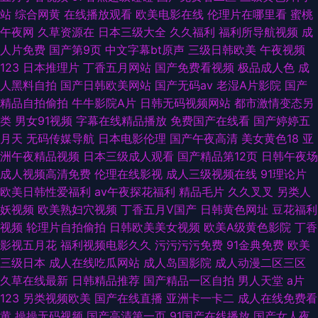
站
综合网黄
在线播放观看
欧美电影在线
伦理片在哪里看
蜜桃
午夜网
久草资源在
日本三级大全
久久福利
福利所导航视频
成
人片免费
国产第9页
中文字幕bt原声
三级日韩欧美
午夜视频
123
日本推理片
丁香五月网站
国产免费看视频
极品成人色
成
人黑料自拍
国产日韩欧美网站
国产无码av
老湿A片影院
国产
精品自拍偷拍
牛牛影院A片
日韩无码视频网站
都市激情变态另
类
男女91视频
字幕在线精品播放
免费国产在线看
国产婷婷五
月天
无码传媒导航
日本电影伦理
国产午夜高清
美女黄色18
亚
洲午夜精品视频
日本三级成人观看
国产精品第12页
日韩午夜场
成人视频高清免费
伦理在线影视
成人三级视频在线
91理论片
欧美日韩性爱福利
av午夜探花福利
精品毛片
久久叉叉
另类人
妖视频
欧美熟妇穴视频
丁香五月V国产
日韩黄色网址
豆花福利
视频
轮理片自拍偷拍
日韩欧美美女视频
欧美A级黄色影院
丁香
影视五月花
福利视频电影久久
污污污污免费
91金典免费
欧美
三级日本
成人在线吃瓜网站
成人岛国影院
成人动漫二区三区
久草在线最新
日韩精品推荐
国产精品一区自拍
男人天堂
a片
123
另类视频欧美
国产在线直播
亚洲卡一卡二
成人在线免费看
黄
操操无码视频
国产高清第一页
91国产在线播放
国产女人夜