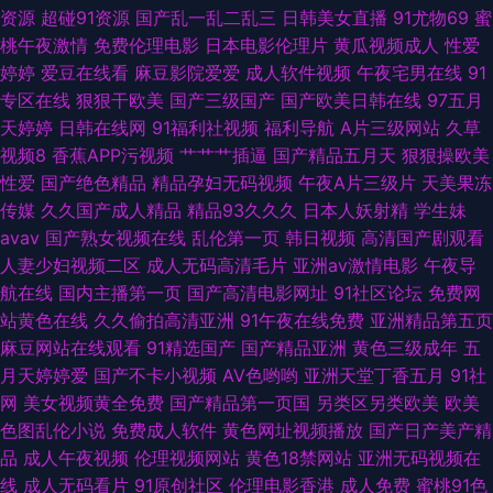
资源
超碰91资源
国产乱一乱二乱三
日韩美女直播
91尤物69
蜜
av影院 人妖乱轮谢精 92午夜福利合集 久久网站链接 91npron网站 传媒视频
桃午夜激情
免费伦理电影
日本电影伦理片
黄瓜视频成人
性爱
婷婷
爱豆在线看
麻豆影院爱爱
成人软件视频
午夜宅男在线
91
在线看 香蕉视频黄车震 超碰91直播 91资源免费共享总站 肏网站在线 三级黄
专区在线
狠狠干欧美
国产三级国产
国产欧美日韩在线
97五月
天婷婷
日韩在线网
91福利社视频
福利导航
A片三级网站
久草
色高清在线 91探花精品在线 九九精在线 亚洲国内高清在线 91最新在线观看
视频8
香蕉APP污视频
艹艹艹插逼
国产精品五月天
狠狠操欧美
性爱
国产绝色精品
精品孕妇无码视频
午夜A片三级片
天美果冻
视频在线 一区一区一去一区 色天堂污 日韩欧美v 97夫妻网 男女啪啪免费网
传媒
久久国产成人精品
精品93久久久
日本人妖射精
学生妹
avav
国产熟女视频在线
乱伦第一页
韩日视频
高清国产剧观看
站91 91大神免费网址 国产av资源 日韩A片免费建站 日韩午夜福利 99偷拍网
人妻少妇视频二区
成人无码高清毛片
亚洲av激情电影
午夜导
航在线
国内主播第一页
国产高清电影网址
91社区论坛
免费网
欧美日韩二区 91啪啪 欧美特级久久 麻豆精品在线不卡
站黄色在线
久久偷拍高清亚洲
91午夜在线免费
亚洲精品第五页
麻豆网站在线观看
91精选国产
国产精品亚洲
黄色三级成年
五
月天婷婷爱
国产不卡小视频
AV色哟哟
亚洲天堂丁香五月
91社
网
美女视频黄全免费
国产精品第一页国
另类区另类欧美
欧美
色图乱伦小说
免费成人软件
黄色网址视频播放
国产日产美产精
品
成人午夜视频
伦理视频网站
黄色18禁网站
亚洲无码视频在
线
成人无码看片
91原创社区
伦理电影香港
成人免费
蜜桃91色