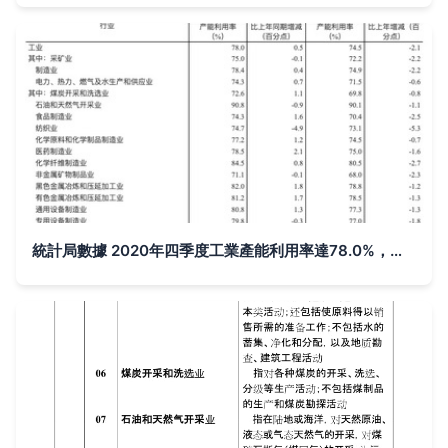
統計局數據 2020年四季度工業產能利用率達78.0%，礦物洗選加工引領復蘇