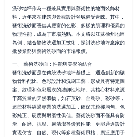
洗砂地坪作為一種兼具實用與藝術性的地面裝飾材
料，近年來在建筑與景觀設計領域備受青睞。其中，
藝術洗砂面憑借其豐富的色彩、多樣的肌理和優異的
物理性能，成為了市場熱點。本文將以江蘇徐州地區
為例，結合礦物洗選加工技術，探討洗砂地坪廠家的
批發業務與藝術洗砂面的市場報價。
一、 藝術洗砂面：性能與美學的結合
藝術洗砂面是在傳統洗砂地坪基礎上，通過創新的礦
物骨料配比、色彩設計和洗刷工藝，形成具有特定圖
案、紋理和色彩層次的裝飾性地坪。其核心材料來源
于高質量的天然礦物，如石英砂、金剛砂、彩砂等，
這些材料經過專業的洗選加工，確保其粒徑均勻、色
彩純正、硬度與耐磨性俱佳。藝術洗砂面不僅具有防
滑、耐磨、抗壓、易清潔等優異性能，更能通過設計
實現仿古、自然、現代等多種藝術風格，廣泛應用于