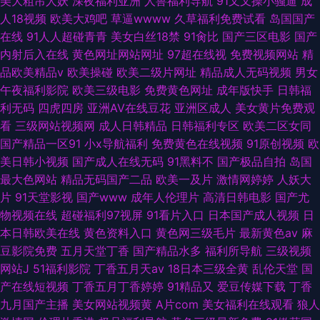
美大粗吊人妖
深夜福利亚洲
人兽福利导航
91叉叉操小骚逼
成
人18视频
欧美大鸡吧
草逼wwww
久草福利免费试看
岛国国产
在线
91人人超碰青青
美女白丝18禁
91肏比
国产三区电影
国产
内射后入在线
黄色网址网站网址
97超在线视
免费视频网站
精
品欧美精品v
欧美操碰
欧美二级片网址
精品成人无码视频
男女
午夜福利影院
欧美三级电影
免费黄色网址
成年版快手
日韩福
利无码
四虎四房
亚洲AV在线豆花
亚洲区成人
美女黄片免费观
看
三级网站视频网
成人日韩精品
日韩福利专区
欧美二区女同
国产精品一区91
小x导航福利
免费黄色在线视频
91原创视频
欧
美日韩小视频
国产成人在线无码
91黑料不
国产极品自拍
岛国
最大色网站
精品无码国产二品
欧美一及片
激情网婷婷
人妖大
片
91天堂影视
国产www
成年人伦理片
高清日韩电影
国产尤
物视频在线
超碰福利97视屏
91看片入口
日本国产成人视频
日
本日韩欧美在线
黄色资料入口
黄色网三级毛片
最新黄色av
麻
豆影院免费
五月天堂丁香
国产精品水多
福利所导航
三级视频
网站J
51福利影院
丁香五月天av
18日本三级全黄
乱伦天堂
国
产在线短视频
丁香五月丁香婷婷
91精品又
爱豆传媒下载
丁香
九月国产主播
美女网站视频黄
A片com
美女福利在线观看
狼人