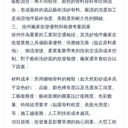
級配混合：將不同粒徑、顏色的骨料按科學比例混
合，形成最終的成品藝術洗砂骨料。嚴謹的洗選加工
是保證地坪最終強度、美觀度和耐久性的關鍵。
三、 徐州廠家批發優勢與報價考量因素
徐州作為重要的工業與交通樞紐，其洗砂地坪廠家在
批發業務上具備顯著優勢：供應鏈完善（臨近原料產
地）、物流便捷、產業集聚帶來的技術交流與成本控
制。對于藝術洗砂面的批發報價，廠家通常會綜合以
下因素：
材料成本：所用礦物骨料的種類（如天然彩砂成本高
于染色砂）、品級、顏色稀有度以及洗選加工深度。
工藝復雜度：藝術面層的圖案設計復雜度、色彩數
量、特殊紋理要求（如露骨料程度、表面光滑度）
等，施工越復雜，人工和技術成本越高。
項目規模：批發量是影響單價的核心因素。大型工程