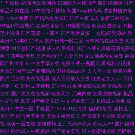
艹艹操操
AV黄色观看网站
日韩欧美在线国产
新91视频网
国产
福利资源站 国内自拍iav 午夜剧场在线免费视频 91制片网 欧美成人多人免费
精品分类在线
97午夜福利视频
岛国AV动作无码
波多野吉依电
影
小h片免费
国产精品色色视屏
国产午夜成人
最新日韩精品
在线伊人98 A片国产 男人的天堂成人网站 影视先锋AV网址 国产91九色蝌蚪
91福利视频导航
欧美喷水影院
91爱爱视频
欧美色图论坛
91榴
莲小视频
国产高清一卡新区
国产看片资源
二色吧97资源站
欧
视频 日韩毛片专区 91豆花性福生活 岛国AV一本道加勒比 日韩欧美A视频 91
美日韩另类0
91华人
国产日韩一区二区
日本网站在线免费
免费
潮喷
91原创国产视频
成人吃瓜福利
国产在线9
操碰高清免费视
牛牛国产人妻久久 日逼日逼国产 91AV入口 91免费观看免 97资源站超碰 国
频
午夜电影全集
国产AV无码
人妻系列
爱豆传媒倩女幽魂
超清
国产剧大全
91中文字幕在线
免费在线小视频
吃瓜福利小视频
产黑色丝袜在线观看 日韩AV原创 先锋音影在线电影观看 91黑料探花在线 91
免费91
国产日产亚洲精品
91社在线高清
人人草香蕉
激情另类
图片
亚洲欧美在线观看
成人三级成人三级
欧美老女人bb
日日
乱码久久 海角免费tv 亚洲Av无吗观看 91精选变态视频 91资源国产 www国
操第一页
91网豆花视频
91福利剧场
免费影视观看
91视频国产
自拍
国产美女在线视频
欧美又大
无码四虎
女同激吻视频
极品
产三级 无码线路一 91视频观看入口 国产长腿后入 色悠悠亚洲综合 91每日大
性爱导航
欧美国产拳交喷奶
中文字幕第三页
超碰成人影视
欧
美日韩中文一区
手机看片1204
91色快播
福利撸影院
激情五月
赛 久久伊人五月亚洲 91成人超碰人人 国产第11页 日韩成人无码 91精品视频
天国产
综合网五月天
美女主播青草
国产高清不卡视频
四虎影
视
欧美一区在线
操碰视频
五月天婷婷欧美
欧美大BB
国产福利
蓝莓 国产十区在线观看 四虎官网AV 91试香蕉视频免费 韩日在线伦理片 亚洲
啪啪
欧洲成人午夜精品
国产精品美乳
男人操蜜桃视频
无码射