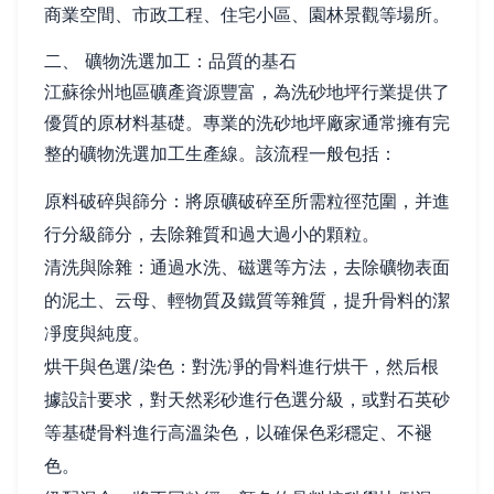
商業空間、市政工程、住宅小區、園林景觀等場所。
二、 礦物洗選加工：品質的基石
江蘇徐州地區礦產資源豐富，為洗砂地坪行業提供了
優質的原材料基礎。專業的洗砂地坪廠家通常擁有完
整的礦物洗選加工生產線。該流程一般包括：
原料破碎與篩分：將原礦破碎至所需粒徑范圍，并進
行分級篩分，去除雜質和過大過小的顆粒。
清洗與除雜：通過水洗、磁選等方法，去除礦物表面
的泥土、云母、輕物質及鐵質等雜質，提升骨料的潔
凈度與純度。
烘干與色選/染色：對洗凈的骨料進行烘干，然后根
據設計要求，對天然彩砂進行色選分級，或對石英砂
等基礎骨料進行高溫染色，以確保色彩穩定、不褪
色。