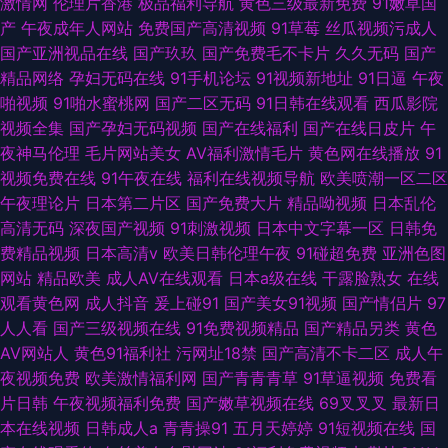
激情网
伦理片香港
极品福利导航
黄色三级最新免费
91嫩草国
产
午夜成年人网站
免费国产高清视频
91草莓
丝瓜视频污成人
国产亚洲视品在线
国产玖玖
国产免费毛不卡片
久久无码
国产
精品网络
孕妇无码在线
91手机论坛
91视频新地址
91日逼
午夜
啪视频
91啪水蜜桃网
国产二区无码
91日韩在线观看
西瓜影院
视频全集
国产孕妇无码视频
国产在线福利
国产在线日皮片
午
夜神马伦理
毛片网站美女
AV福利激情毛片
黄色网在线播放
91
视频免费在线
91午夜在线
福利在线视频导航
欧美喷潮一区二区
午夜理论片
日本第二片区
国产免费大片
精品呦视频
日本乱伦
高清无码
深夜国产视频
91刺激视频
日本中文字幕一区
日韩免
费精品视频
日本高清v
欧美日韩伦理午夜
91碰超免费
亚洲色图
网站
精品欧美
成人AV在线观看
日本a级在线
干露脸熟女
在线
观看黄色网
成人抖音
爰上碰91
国产美女91视频
国产情侣片
97
人人看
国产三级视频在线
91免费视频精品
国产精品另类
黄色
AV网站人
黄色91福利社
污网址18禁
国产高清不卡二区
成人午
夜视频免费
欧美激情福利网
国产青青青草
91草逼视频
免费看
片日韩
午夜视频福利免费
国产嫩草视频在线
69叉叉叉
最新日
本在线视频
日韩成人a
青青操91
五月天婷婷
91短视频在线
国