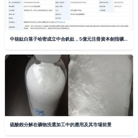
中核鈦白落子哈密成立中合釩鈦，5億元注冊資本劍指礦物洗選新藍海
硫酸銨分解在礦物洗選加工中的應用及其市場前景