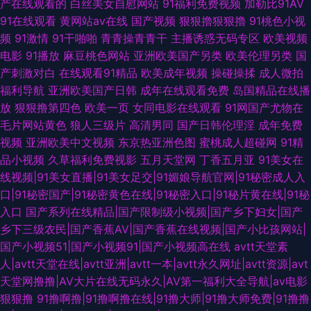
产在线观看的
白丝美女自慰网站
91福利免费视频
加勒比91AV
91在线观看
黄网站av在线
国产视频
狠狠擼狠狠擼
91桃色小视
频
91激情
91干啪啪
青青操青青干
主播诱惑无码专区
欧美视频
电影
91播放
麻豆桃色网站
亚洲欧美国产另类
欧美伦理另类
国
产刺激对白
在线观看91精品
欧美成年视频
操碰操揉
成人微拍
福利导航
亚洲欧美国产日韩
成年在线观看免费
岛国精品在线播
放
狠狠撸第四色
欧美一页
女同电影在线观看
91网国产尤物在
毛片网站黄色
狼人三级片
高清男同
国产日韩伦理淫
成年免费
视频
亚洲欧美中文视频
东京热亚洲色图
蜜桃成人超碰网
91精
品小视频
久草福利免费视影
五月天堂网
丁香五月亚
91美女在
线视频|91美女直播|91美女足交|91媚娘导航官网|91秘密成人入
口|91秘密国产|91秘密黄色在线|91秘密入口|91秘片黄在线|91秘
入口
国产系列在线精品|国产限制级小视频|国产乡下妇女|国产
乡下三级农民|国产香蕉AV|国产香蕉在线视频|国产小比孩网站|
国产小视频51|国产小视频91|国产小视频高在线
avtt天堂素
人|avtt天堂在线|avtt亚洲|avtt一本|avtt永久网址|avtt资源|avt
天堂网撸撸|AV大片在线无码永久|AV第一福利大全导航|av电影
狠狠撸
91撸啊撸|91撸啊撸在线|91撸大师|91撸大师免费|91撸撸