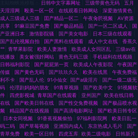
主站蜘蛛池模板：
日韩中文字幕网址
|
三级带黄色无码
|
五月
天淫淫网
|
殴美一区一区
|
在线观看日韩网站
|
深爱激情黄色
|
成人三级成人三级
|
囯产精品一区二
|
午夜肏屄视频
|
AV资源
共享
|
91麻豆国产免费
|
国产极品精品
|
国产一区二区成人
|
国
产亚洲日本
|
激情影院骚
|
国产美女电影
|
日本三级在线观看
|
国产乱伦视频自拍
|
国产黑料在线观看
|
成人中文在线
|
香蕉久
艹
|
青苹果影院
|
欧美人妻激情
|
欧美成人女同区乱
|
三级av在
线播放
|
美女被强奷网站
|
黄色无码三级
|
手机福利在线视频
|
日韩福利影院
|
国产屁屁第一页
|
欧美成人午夜影院
|
午夜国产
传媒
|
国产黄色无码
|
国产玖玖久久
|
欧美在线黑
|
午夜免费福
利不卡
|
国产乱人伦
|
91小仙女
|
国产a级淫片
|
国产一级二级无
码
|
伦理剧妈妈的朋友
|
91青草视频
|
国产欧美中文
|
91视频软
件
|
四虎影视城
|
青草国产在线观看
|
亚州国产
|
欧美在线日韩
在线
|
国产欧美日韩在线
|
国产性交兔费视频
|
国产极品喷水视
频
|
精品国产在线视频
|
国产高清电影网址
|
国产欧美日韩专区
|
日本女同视频
|
91香蕉视频偷拍
|
97福利影院网
|
欧美日乱一
码二码
|
国产草莓视频
|
亚洲国内成人
|
东京热成人毛片
|
国产
青草免费
|
欧美一区日韩
|
四虎五库
|
欧美二级电影
|
日韩新片