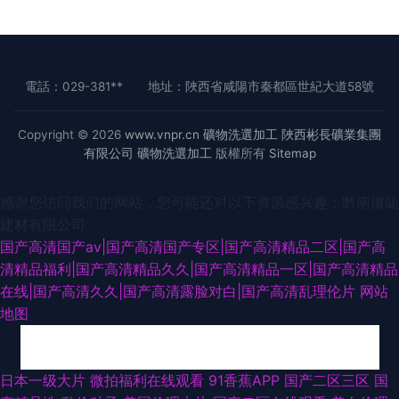
電話：029-381**
地址：陜西省咸陽市秦都區世紀大道58號
Copyright © 2026
www.vnpr.cn
礦物洗選加工
陜西彬長礦業集團
有限公司
礦物洗選加工
版權所有
Sitemap
感谢您访问我们的网站，您可能还对以下资源感兴趣：黔南攘陡
建材有限公司
国产高清国产av|国产高清国产专区|国产高清精品二区|国产高
清精品福利|国产高清精品久久|国产高清精品一区|国产高清精品
在线|国产高清久久|国产高清露脸对白|国产高清乱理伦片
网站
地图
新视频sss国产 91黑丝在线 国产乱子一二三区 福利偷拍导航 99热久 91软件
日本一级大片
微拍福利在线观看
91香蕉APP
国产二区三区
国