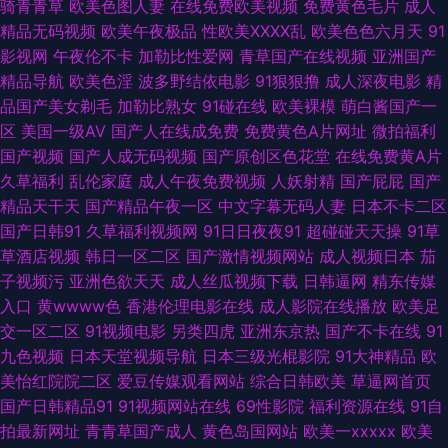
骑青青草
欧美色图人妻
在线免费欧美视频
免费黄色毛片
成人
啪 国产黄精品合集视频 色色亚洲 91大神小视频网址 成人性爱伊人影院 日韩
精品无码视频
欧美午夜极品
性欧美ⅩⅩⅩⅩ乱
欧美色色六月天
91
影视网
午夜伦不卡
加勒比性爱网
青草国产在线视频
亚洲国产
一级免费 91nAV网 91秀秀秀视频 久久看久久 色网五月天 91n免费 亚洲成人
精品导航
欧美色淫
波多野结依电影
91狠狠撸
成人深夜电影
精
品国产美女剃毛
加勒比熟女
91碰在线
欧美裸模
萌白酱国产一
宗合网 91青草婷婷青草 国产精品麻豆久久网站 人人妻人人艹 91次元网 99国
区
美国一级AV
国产人在线成免费
免费黄色A片网址
微拍福利
国产视频
国产人成无码视频
国产原创区色花堂
在线免费黄A片
产精品99久久 伊人网诱惑在线观看 老湿在线视频 欧美视频在线观看免费 人
久草福利
乱伦家庭
成人午夜免费视频
人妖射精
国产屁屁
国产
精品天干天
国产精品午夜一区
中文字幕无码人妻
日本不卡二区
人插人人干91 人妖自慰伪娘视频 男人av资源站 国产91视频 成人不卡一区 国
国产日韩91
久草福利视频网
91日日夜夜91
超碰碰天天操
91草
草酒店视频
韩日一区二区
国产激情视频网站
成人视频日本
茄
产老湿中文字幕 九九婷婷伊人色 韩日乱色 国产精品不卡二区 精东AV 麻豆成
子视频污
亚洲色欲天天
成人丝瓜视频下载
日韩逼网
精东传媒
入口
黄wwww色
香港伦理电影在线
成人影院在线播放
欧美足
人综合 美女跟男生色色91 91福利视频导航栏 97视频影院 99久久国产 99久
交一区二区
91视频电影
另类四虎
亚洲东京热
国产不卡在线
91
九色视频
日本天堂视频导航
日本三级光棍影院
91大神精品
欧
久精品网 97在线久久 95视频福利导航 成人激情综合网 国产精品久久色 国产
美怡红院院二区
爱豆传媒观看网站
综合日韩欧美
草逼网首页
国产日韩精品91
91视频网站在线
69性影院
福利资源在线
91自
无人区大片 国产精品视频色色 久草导航 久久草中文资源 狼人草伊人 九九打
拍最新网址
青青草国产成人
黄色岛国网站
欧美一xxxxx
欧美