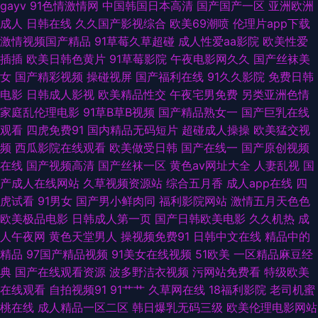
gayv
91色情激情网
中国韩国日本高清
国产国产一区
亚洲欧洲
炮 久草福利成人电影 日韩A视频 五月伊人大香蕉 亚洲欧美手机在线 亚洲欧
成人
日韩在线
久久国产影视综合
欧美69潮喷
伦理片app下载
激情视频国产精品
91草莓久草超碰
成人性爱aa影院
欧美性爱
美日韩国产 91福利导航大全 91官方在线免费在线观看 91原创大神在线观看
插插
欧美日韩色黄片
91草莓影院
午夜电影网久久
国产丝袜美
女
国产精彩视频
操碰视屏
国产福利在线
91久久影院
免费日韩
国产福利影院 www色黑丝51 国产精品××× 不卡的国产AV 俺来也听听婷婷
电影
日韩成人影视
欧美精品性交
午夜宅男免费
另类亚洲色情
家庭乱伦理电影
91草B草B视频
国产精品熟女一
国产巨乳在线
是 国产精品5页 后入丰满大屁股 激情肏屄网 老司机美国十八 亚洲天堂av网
观看
四虎免费91
国内精品无码短片
超碰成人操操
欧美猛交视
频
西瓜影院在线观看
欧美做受日韩
国产在线一
国产原创视频
91草草人人人 91国产导航 91大学生视频在线观看 超碰97在线观看99 国产黑
在线
国产视频高清
国产丝袜一区
黄色av网址大全
人妻乱视
国
产成人在线网站
久草视频资源站
综合五月香
成人app在线
四
料福利社 九九丁香 老湿机私人 欧美成人A区 涩悠悠成人综合 香蕉伊人91 51
虎试看
91男女
国产男小鲜肉同
福利影院网站
激情五月天色色
欧美极品电影
日韩成人第一页
国产日韩欧美电影
久久机热
成
自拍视频网 91国产精品在线视频 操人妖屁眼 岛国成人在线不卡 国产9199 国
人午夜网
黄色天堂男人
操视频免费91
日韩中文在线
精品中的
精品
97国产精品视频
91美女在线视频
51欧美
一区精品麻豆经
产视频99 久干网五月婷 欧美日韩网欧美网 欧美蜘蛛BDsm捆虐 精品一二三
典
国产在线观看资源
波多野洁衣视频
污网站免费看
特级欧美
在线观看
自拍视频91
91艹艹
久草网在线
18福利影院
老司机蜜
四匹 91站色 人人摸人人干 91含羞草网站 豆花网逼网 日韩欧美有码在线 91
桃在线
成人精品一区二区
韩日爆乳无码三级
欧美伦理电影网站