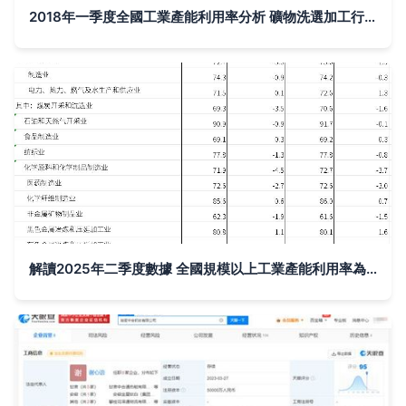
2018年一季度全國工業產能利用率分析 礦物洗選加工行業的機遇與挑戰
解讀2025年二季度數據 全國規模以上工業產能利用率為74.0%，礦物洗選加工行業面臨挑戰與機遇