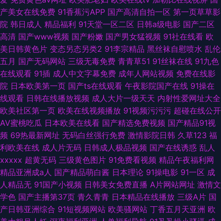
产美女在线免费
91香蕉污APP
国产高清自拍一区
第一页草草影
院
韩日成人
精品福利
91天堂一区二区
日韩a级电影
国产二区
高清
国产www视频
国产粉嫩
国产男女猛视频
91社在线看
欧
美日韩黄色片
变态另态另类2
91李宗精品
黑丝袜自慰喷水
乱伦
五月
国产无码网站
三级无毒免费
青青草51
91丝袜在线
91九色
在线观看
91插
成人中文字幕免费
成年人网站视频
免费在线影
院
日本欧美第一页
国产ts在线观看
午夜影院国产在线
91操在
线观看
日韩在线播放视频
成人大片一级天天
内射性爱网址大全
欧美社区第一页
欧美在线视频播放
91视频污污污
超碰在线公开
AV蜜桃吃瓜
日本欧美在线看
国产精选免费视频
国产精品91视
频
69热最新网址
无码白丝强行免费
激情影院日韩
久草123
福
利欧美在线
成人片无码
日韩成人极品视频
国产在线诱惑
乱人
xxxxx
超黄无码
三级黄色图片
91免费看视频
精品午夜福利网
精品亚洲成a人
国产精品萌白酱
日本理论
91操电影
91一区
成
人精品无
91国产小视频
日韩美女免费直播
A片网站网址
激情文
学色
国产主播第37页
青久青青
日本精品在线播放
三级A片
国
产日韩亚洲综合
91短视频网站
欧美骚网站
丁香五月天亚洲
欧