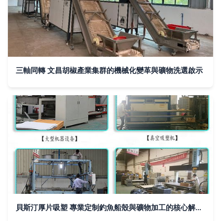
三軸同轉 文昌胡椒產業集群的機械化變革與礦物洗選啟示
貝斯汀厚片吸塑 專業定制釣魚船殼與礦物加工的核心解決方案