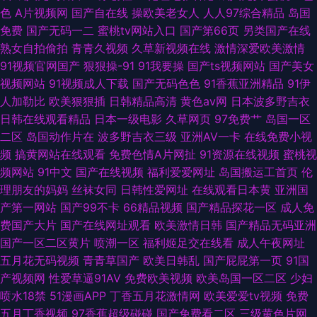
色
A片视频网
国产自在线
操欧美老女人
人人97综合精品
岛国
免费
国产无码一二
蜜桃tv网站入口
国产第66页
另类国产在线
熟女自拍偷拍
青青久视频
久草新视频在线
激情深爱欧美激情
91视频官网国产
狠狠操-91
91我要操
国产ts视频网站
国产美女
视频网站
91视频成人下载
国产无码色色
91香蕉亚洲精品
91伊
人加勒比
欧美狠狠插
日韩精品高清
黄色av网
日本波多野吉衣
日韩在线观看精品
日本一级电影
久草网页
97免费艹
岛国一区
二区
岛国动作片在
波多野吉衣三级
亚洲AV一卡
在线免费小视
频
搞黄网站在线观看
免费色情A片网扯
91资源在线视频
蜜桃视
频网站
91中文
国产在线视频
福利爱爱网址
岛国搬运工首页
伦
理朋友的妈妈
丝袜女同
日韩性爱网址
在线观看日本黄
亚洲国
产第一网站
国产99不卡
66精品视频
国产精品探花一区
成人免
费国产大片
国产在线网址观看
欧美激情日韩
国产精品无码亚洲
国产一区二区黄片
喷潮一区
福利姬足交在线看
成人午夜网址
五月花无码视频
青青草国产
欧美日韩乱
国产屁屁第一页
91国
产视频网
性爱草逼91AV
免费欧美视频
欧美岛国一区二区
少妇
喷水18禁
51漫画APP
丁香五月花激情网
欧美爱爱tv视频
免费
五月丁香视频
97香蕉超级碰碰
国产免费看二区
三级黄色片网