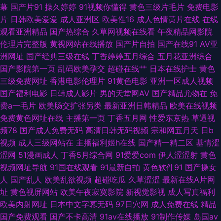
幕
国产片91
操久婷婷
91视频你懂得
黄色三级片毛片
免费电影
ab 色五月麻豆婷婷 AV五男人天堂 欧美精品久久乱 91大神在线视频看看 国
片
日韩欧美爱爱
成人亚洲区
欧美性16
成人色情黄片在线
在线
观看亚洲精品
国产热综合
久草网视频在线看
午夜精品网影院
产精品久久… 首页日韩 俺来也伦理黄91 丝袜另类亚洲中文字幕 91亚洲不用
伦理片完整版
黄视网站在线播放
国产片自拍
国产在线91
AV亚
洲网址
国产经典三级在线
丁香婷婷五月综合
五月花亚洲综合
下载 日本v视频A 91社精品 免费91看片 91成人视频 国产嫩操99 五月花天堂
国产影院第一页
乱码欧美孕交
超碰在线艹
日本在线护士
黄色
三级免费网址
香港电影伦理片
91黄色电影
亚洲一区成人视频
99精品一级 三级日韩伦理视频 成人免费三级网址 豆花黑料看片跳转 香蕉网
国产福利电影
日韩成人影片
男的天堂网AV
国产精品尤物在
免
费a一毛片
欧美肠交扩张另类
最新亚洲日韩精品
欧美在线视频
久久伊人狼在线 东京热AV导航久久 天天干天天在 97手机电影院 丝袜足交
免费黄色网址在线
主播第一页
丁香五月网
性爱东京热
草逼视
频78
国产成人免费无码
高清日韩无码视频
宗和网五月天
日b
95资源超碰 欧日美性交 91青娱乐在线导航 九一操人 91白虎 极品av在线 中
视频
成人三级网站在
主播福利姬h在线
国产精一精二区
基情涩
涩网
51漫画成人
丁香5月综合网
91爱爱com
伊人涩涩射
黄色
文六区aⅤ 东方aV一男一女 熟女热网 91在线微拍视频 日韩潮喷 91亚洲不用
视频网址导航
91国在线观看
91最新自拍
黄色软件91
国产操女
人
国产乱人
欧美乱欲视频
超碰吃瓜
久草涩涩
最新在线A片网
下载免费 欧美一区二区操逼网 91色蝌蚪真实 久热最新网址 91草网站 东方国
址
黄色视屏网站
欧美午夜寂寞影院
新视觉影视
成人写真福利
欧美内射网址
日本中文字幕无码
97日穴网
成人免费在线
精品
产成人AV 少妇老司机福利 欧美成久久 久艹免费 亚洲色情影视在线观看 东方
国产免费观看
国产不卡高清
91av在线播放
91制作传媒
岛国av